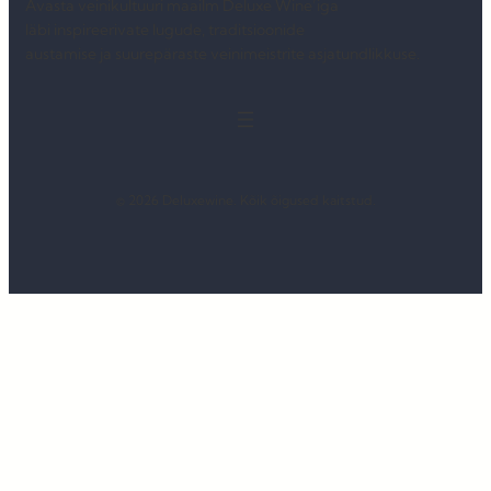
Avasta veinikultuuri maailm Deluxe Wine’iga
läbi inspireerivate lugude, traditsioonide
austamise ja suurepäraste veinimeistrite asjatundlikkuse.
© 2026 Deluxewine. Kõik õigused kaitstud.