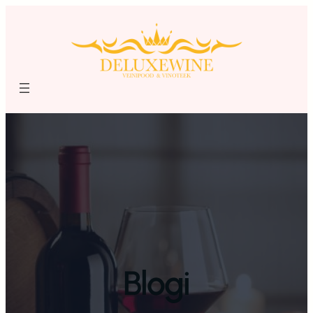
Liigu
sisu
juurde
Blogi