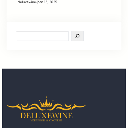
deluxewine
·
jaan 15, 2025
S
e
a
r
c
h