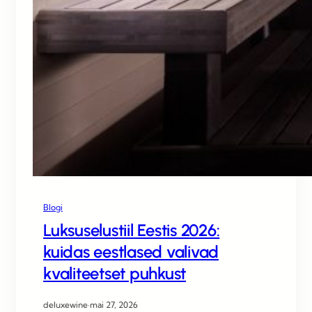
Blogi
Luksuselustiil Eestis 2026:
kuidas eestlased valivad
kvaliteetset puhkust
deluxewine
·
mai 27, 2026