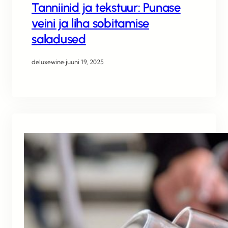
Tanniinid ja tekstuur: Punase
veini ja liha sobitamise
saladused
deluxewine
·
juuni 19, 2025