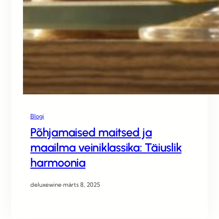
Blogi
Põhjamaised maitsed ja
maailma veiniklassika: Täiuslik
harmoonia
deluxewine
·
märts 8, 2025